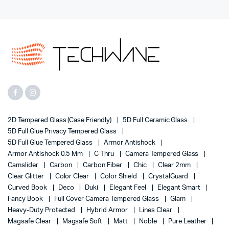
2D Tempered Glass (case Friendly)
5D Full Ceramic Glass
5D Full Glue Privacy Tempered Glass
5D Full Glue Tempered Glass
Armor Antishock
Armor Antishock 0.5 Mm
C Thru
Camera Tempered Glass
Camslider
Carbon
Carbon Fiber
Chic
Clear 2mm
Clear Glitter
Color Clear
Color Shield
CrystalGuard
Curved Book
Deco
Duki
Elegant Feel
Elegant Smart
Fancy Book
Full Cover Camera Tempered Glass
Glam
Heavy-Duty Protected
Hybrid Armor
Lines Clear
Magsafe Clear
Magsafe Soft
Matt
Noble
Pure Leather