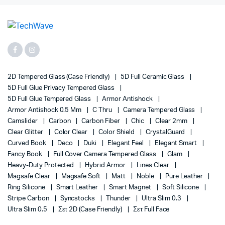
2D Tempered Glass (case Friendly)
5D Full Ceramic Glass
5D Full Glue Privacy Tempered Glass
5D Full Glue Tempered Glass
Armor Antishock
Armor Antishock 0.5 Mm
C Thru
Camera Tempered Glass
Camslider
Carbon
Carbon Fiber
Chic
Clear 2mm
Clear Glitter
Color Clear
Color Shield
CrystalGuard
Curved Book
Deco
Duki
Elegant Feel
Elegant Smart
Fancy Book
Full Cover Camera Tempered Glass
Glam
Heavy-Duty Protected
Hybrid Armor
Lines Clear
Magsafe Clear
Magsafe Soft
Matt
Noble
Pure Leather
Ring Silicone
Smart Leather
Smart Magnet
Soft Silicone
Stripe Carbon
Syncstocks
Thunder
Ultra Slim 0.3
Ultra Slim 0.5
Σετ 2D (case Friendly)
Σετ Full Face