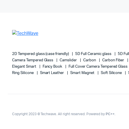
2D Tempered glass (case friendly)
5D Full Ceramic glass
5D Ful
Camera Tempered Glass
Camslider
Carbon
Carbon Fiber
Elegant Smart
Fancy Book
Full Cover Camera Tempered Glass
Ring Silicone
Smart Leather
Smart Magnet
Soft Silicone
Copyright 2023 © Techwave. All right reserved. Powered by
PC++
.