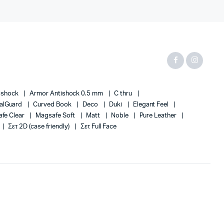
ishock
Armor Antishock 0.5 mm
C thru
alGuard
Curved Book
Deco
Duki
Elegant Feel
fe Clear
Magsafe Soft
Matt
Noble
Pure Leather
Σετ 2D (case friendly)
Σετ Full Face