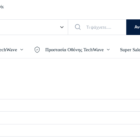
μής
Αν
TechWave
Προστασία Οθόνης TechWave
Super Sal