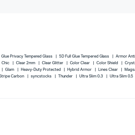
l Glue Privacy Tempered Glass
5D Full Glue Tempered Glass
Armor Ant
Chic
Clear 2mm
Clear Glitter
Color Clear
Color Shield
Cryst
Glam
Heavy-Duty Protected
Hybrid Armor
Lines Clear
Magsa
Stripe Carbon
syncstocks
Thunder
Ultra Slim 0.3
Ultra Slim 0.5