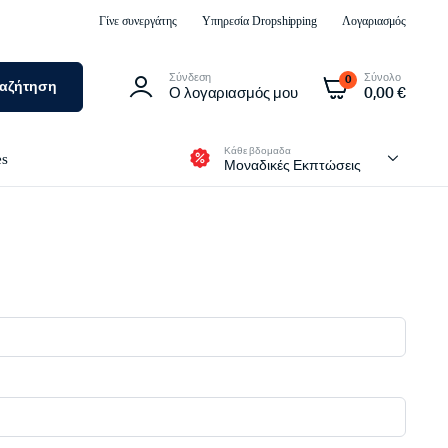
Γίνε συνεργάτης
Υπηρεσία Dropshipping
Λογαριασμός
Σύνδεση
Σύνολο
0
αζήτηση
Ο λογαριασμός μου
0,00
€
Κάθε βδομαδα
es
Μοναδικές Εκπτώσεις