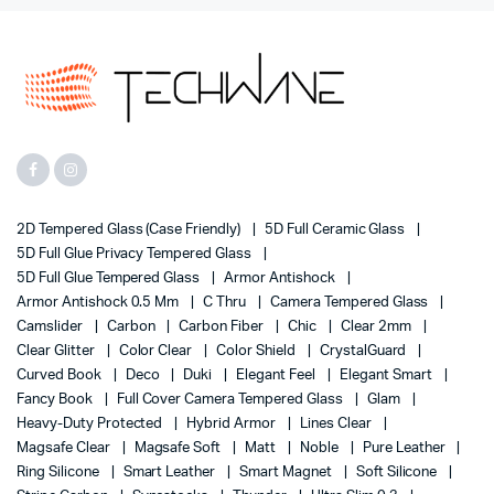
2D Tempered Glass (case Friendly)
5D Full Ceramic Glass
5D Full Glue Privacy Tempered Glass
5D Full Glue Tempered Glass
Armor Antishock
Armor Antishock 0.5 Mm
C Thru
Camera Tempered Glass
Camslider
Carbon
Carbon Fiber
Chic
Clear 2mm
Clear Glitter
Color Clear
Color Shield
CrystalGuard
Curved Book
Deco
Duki
Elegant Feel
Elegant Smart
Fancy Book
Full Cover Camera Tempered Glass
Glam
Heavy-Duty Protected
Hybrid Armor
Lines Clear
Magsafe Clear
Magsafe Soft
Matt
Noble
Pure Leather
Ring Silicone
Smart Leather
Smart Magnet
Soft Silicone