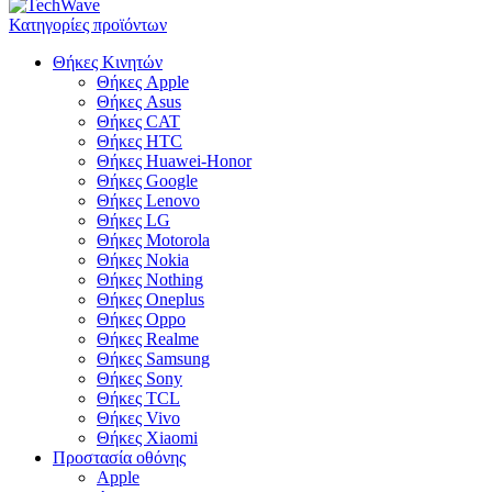
Κατηγορίες προϊόντων
Θήκες Κινητών
Θήκες Apple
Θήκες Asus
Θήκες CAT
Θήκες HTC
Θήκες Huawei-Honor
Θήκες Google
Θήκες Lenovo
Θήκες LG
Θήκες Motorola
Θήκες Nokia
Θήκες Nothing
Θήκες Oneplus
Θήκες Oppo
Θήκες Realme
Θήκες Samsung
Θήκες Sony
Θήκες TCL
Θήκες Vivo
Θήκες Xiaomi
Προστασία οθόνης
Apple