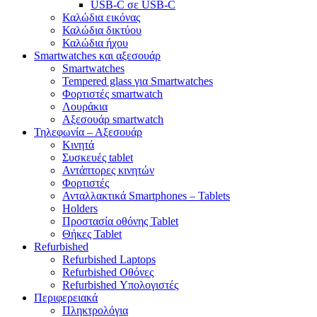
USB-C σε USB-C
Καλώδια εικόνας
Καλώδια δικτύου
Καλώδια ήχου
Smartwatches και αξεσουάρ
Smartwatches
Tempered glass για Smartwatches
Φορτιστές smartwatch
Λουράκια
Αξεσουάρ smartwatch
Τηλεφωνία – Αξεσουάρ
Κινητά
Συσκευές tablet
Αντάπτορες κινητών
Φορτιστές
Ανταλλακτικά Smartphones – Tablets
Holders
Προστασία οθόνης Tablet
Θήκες Tablet
Refurbished
Refurbished Laptops
Refurbished Οθόνες
Refurbished Υπολογιστές
Περιφερειακά
Πληκτρολόγια