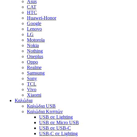
Asus
CAT
HTC
Huawei-Honor
Google
Lenovo
LG
Motorola
Nokia
Nothing
Oneplus
Oppo
Realme
Samsung
Sony
TCL
Vivo
Xiaomi
Καλώδια
Καλώδια USB
Καλώδια Κινητών
USB σε Lighting
USB σε Micro USB
USB σε USB-C
USB-C σε Lighting