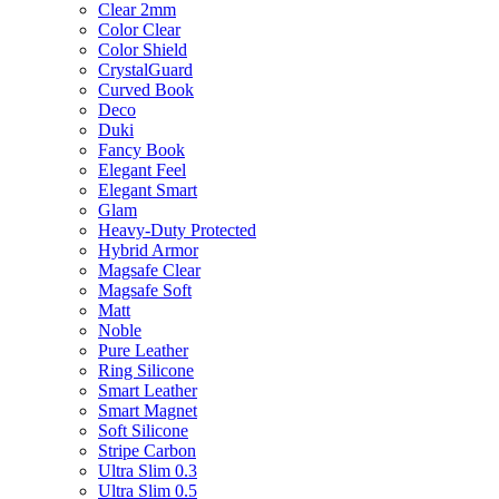
Clear 2mm
Color Clear
Color Shield
CrystalGuard
Curved Book
Deco
Duki
Fancy Book
Elegant Feel
Elegant Smart
Glam
Heavy-Duty Protected
Hybrid Armor
Magsafe Clear
Magsafe Soft
Matt
Noble
Pure Leather
Ring Silicone
Smart Leather
Smart Magnet
Soft Silicone
Stripe Carbon
Ultra Slim 0.3
Ultra Slim 0.5