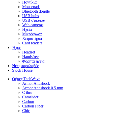
Ποντίκια
Mousepads
Bluetooth dongle
USB hubs
USB στικάκια
Web cameras
Ηχεία
Μικρόφωνα
Χειριστήρια
Card readers
Ήχος
Headset
Handsfree
Φορητά ηχεία
Νέες παραλαβές
Stock House
Θήκες TechWave
Armor Antishock
Armor Antishock 0.5 mm
C thru
Camslider
Carbon
Carbon Fiber
Chic