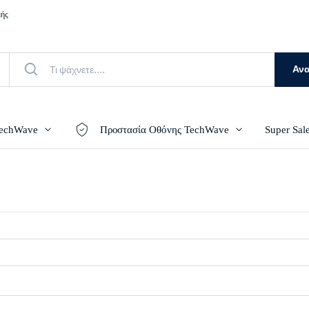
μής
Αν
TechWave
Προστασία Οθόνης TechWave
Super Sal