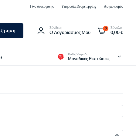
Γίνε συνεργάτης
Υπηρεσία Dropshipping
Λογαριασμός
Σύνδεση
Σύνολο
0
αζήτηση
Ο Λογαριασμός Μου
0,00
€
Κάθε βδομαδα
es
Μοναδικές Εκπτώσεις