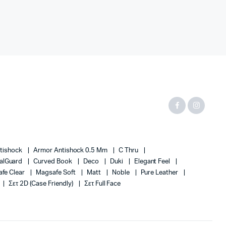
tishock
Armor Antishock 0.5 Mm
C Thru
alGuard
Curved Book
Deco
Duki
Elegant Feel
fe Clear
Magsafe Soft
Matt
Noble
Pure Leather
Σετ 2D (case Friendly)
Σετ Full Face