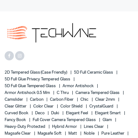
2D Tempered Glass (case Friendly)
5D Full Ceramic Glass
5D Full Glue Privacy Tempered Glass
5D Full Glue Tempered Glass
Armor Antishock
Armor Antishock 0.5 Mm
C Thru
Camera Tempered Glass
Camslider
Carbon
Carbon Fiber
Chic
Clear 2mm
Clear Glitter
Color Clear
Color Shield
CrystalGuard
Curved Book
Deco
Duki
Elegant Feel
Elegant Smart
Fancy Book
Full Cover Camera Tempered Glass
Glam
Heavy-Duty Protected
Hybrid Armor
Lines Clear
Magsafe Clear
Magsafe Soft
Matt
Noble
Pure Leather