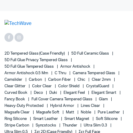
2D Tempered Glass (case Friendly)
5D Full Ceramic Glass
5D Full Glue Privacy Tempered Glass
5D Full Glue Tempered Glass
Armor Antishock
Armor Antishock 0.5 Mm
C Thru
Camera Tempered Glass
Camslider
Carbon
Carbon Fiber
Chic
Clear 2mm
Clear Glitter
Color Clear
Color Shield
CrystalGuard
Curved Book
Deco
Duki
Elegant Feel
Elegant Smart
Fancy Book
Full Cover Camera Tempered Glass
Glam
Heavy-Duty Protected
Hybrid Armor
Lines Clear
Magsafe Clear
Magsafe Soft
Matt
Noble
Pure Leather
Ring Silicone
Smart Leather
Smart Magnet
Soft Silicone
Stripe Carbon
Syncstocks
Thunder
Ultra Slim 0.3
Ultra Slim 0.5
Σετ 2D (case Friendly)
Σετ Full Face