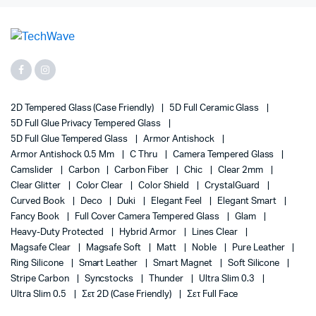
2D Tempered Glass (case Friendly)
5D Full Ceramic Glass
5D Full Glue Privacy Tempered Glass
5D Full Glue Tempered Glass
Armor Antishock
Armor Antishock 0.5 Mm
C Thru
Camera Tempered Glass
Camslider
Carbon
Carbon Fiber
Chic
Clear 2mm
Clear Glitter
Color Clear
Color Shield
CrystalGuard
Curved Book
Deco
Duki
Elegant Feel
Elegant Smart
Fancy Book
Full Cover Camera Tempered Glass
Glam
Heavy-Duty Protected
Hybrid Armor
Lines Clear
Magsafe Clear
Magsafe Soft
Matt
Noble
Pure Leather
Ring Silicone
Smart Leather
Smart Magnet
Soft Silicone
Stripe Carbon
Syncstocks
Thunder
Ultra Slim 0.3
Ultra Slim 0.5
Σετ 2D (case Friendly)
Σετ Full Face