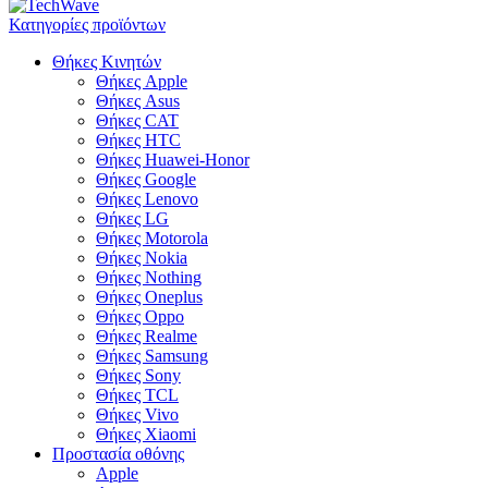
Κατηγορίες προϊόντων
Θήκες Κινητών
Θήκες Apple
Θήκες Asus
Θήκες CAT
Θήκες HTC
Θήκες Huawei-Honor
Θήκες Google
Θήκες Lenovo
Θήκες LG
Θήκες Motorola
Θήκες Nokia
Θήκες Nothing
Θήκες Oneplus
Θήκες Oppo
Θήκες Realme
Θήκες Samsung
Θήκες Sony
Θήκες TCL
Θήκες Vivo
Θήκες Xiaomi
Προστασία οθόνης
Apple