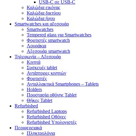
USB-C σε USB-C
Καλώδια εικόνας
Καλώδια δικτύου
Καλώδια ήχου
Smartwatches και αξεσουάρ
Smartwatches
Tempered glass για Smartwatches
Φορτιστές smartwatch
Λουράκια
Αξεσουάρ smartwatch
Τηλεφωνία – Αξεσουάρ
Κινητά
Συσκευές tablet
Αντάπτορες κινητών
Φορτιστές
Ανταλλακτικά Smartphones – Tablets
Holders
Προστασία οθόνης Tablet
Θήκες Tablet
Refurbished
Refurbished Laptops
Refurbished Οθόνες
Refurbished Υπολογιστές
Περιφερειακά
Πληκτρολόγια