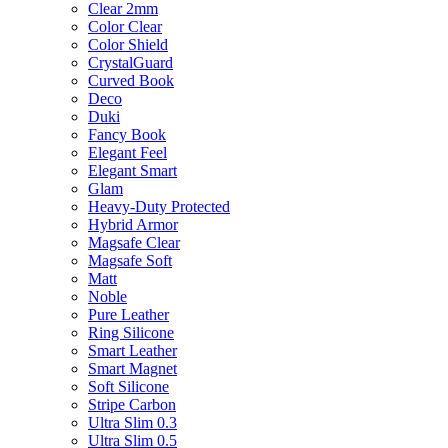
Clear 2mm
Color Clear
Color Shield
CrystalGuard
Curved Book
Deco
Duki
Fancy Book
Elegant Feel
Elegant Smart
Glam
Heavy-Duty Protected
Hybrid Armor
Magsafe Clear
Magsafe Soft
Matt
Noble
Pure Leather
Ring Silicone
Smart Leather
Smart Magnet
Soft Silicone
Stripe Carbon
Ultra Slim 0.3
Ultra Slim 0.5