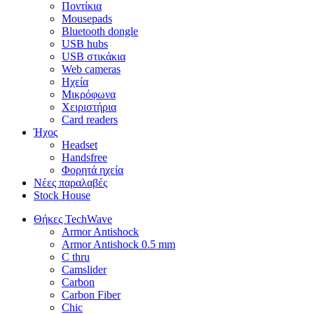
Ποντίκια
Mousepads
Bluetooth dongle
USB hubs
USB στικάκια
Web cameras
Ηχεία
Μικρόφωνα
Χειριστήρια
Card readers
Ήχος
Headset
Handsfree
Φορητά ηχεία
Νέες παραλαβές
Stock House
Θήκες TechWave
Armor Antishock
Armor Antishock 0.5 mm
C thru
Camslider
Carbon
Carbon Fiber
Chic