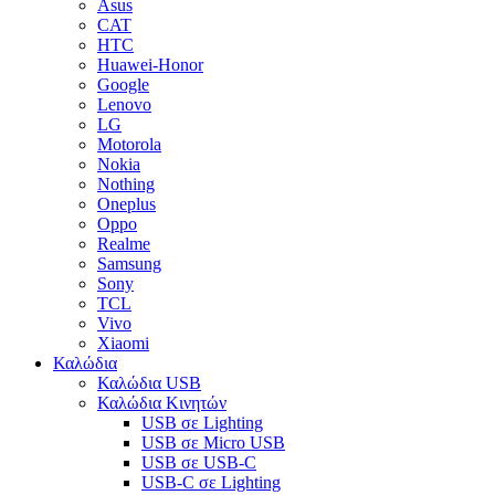
Asus
CAT
HTC
Huawei-Honor
Google
Lenovo
LG
Motorola
Nokia
Nothing
Oneplus
Oppo
Realme
Samsung
Sony
TCL
Vivo
Xiaomi
Καλώδια
Καλώδια USB
Καλώδια Κινητών
USB σε Lighting
USB σε Micro USB
USB σε USB-C
USB-C σε Lighting