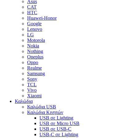
Asus
CAT
HTC
Huawei-Honor
Google
Lenovo
LG
Motorola
Nokia
Nothing
Oneplus
Oppo
Realme
Samsung
Sony
TCL
Vivo
Xiaomi
Καλώδια
Καλώδια USB
Καλώδια Κινητών
USB σε Lighting
USB σε Micro USB
USB σε USB-C
USB-C σε Lighting