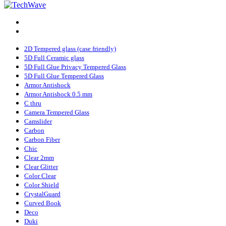
2D Tempered glass (case friendly)
5D Full Ceramic glass
5D Full Glue Privacy Tempered Glass
5D Full Glue Tempered Glass
Armor Antishock
Armor Antishock 0.5 mm
C thru
Camera Tempered Glass
Camslider
Carbon
Carbon Fiber
Chic
Clear 2mm
Clear Glitter
Color Clear
Color Shield
CrystalGuard
Curved Book
Deco
Duki