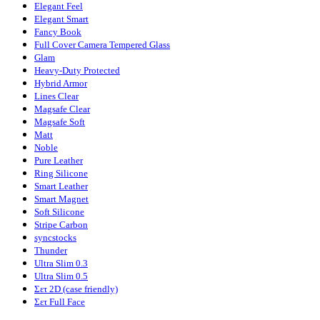
Elegant Feel
Elegant Smart
Fancy Book
Full Cover Camera Tempered Glass
Glam
Heavy-Duty Protected
Hybrid Armor
Lines Clear
Magsafe Clear
Magsafe Soft
Matt
Noble
Pure Leather
Ring Silicone
Smart Leather
Smart Magnet
Soft Silicone
Stripe Carbon
syncstocks
Thunder
Ultra Slim 0.3
Ultra Slim 0.5
Σετ 2D (case friendly)
Σετ Full Face