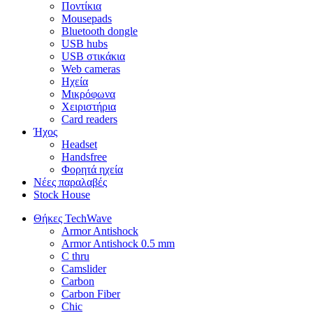
Ποντίκια
Mousepads
Bluetooth dongle
USB hubs
USB στικάκια
Web cameras
Ηχεία
Μικρόφωνα
Χειριστήρια
Card readers
Ήχος
Headset
Handsfree
Φορητά ηχεία
Νέες παραλαβές
Stock House
Θήκες TechWave
Armor Antishock
Armor Antishock 0.5 mm
C thru
Camslider
Carbon
Carbon Fiber
Chic