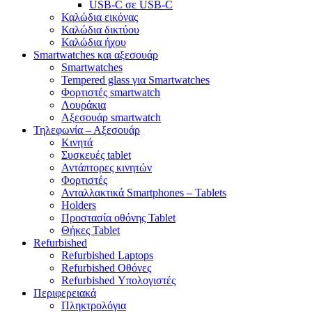
USB-C σε USB-C
Καλώδια εικόνας
Καλώδια δικτύου
Καλώδια ήχου
Smartwatches και αξεσουάρ
Smartwatches
Tempered glass για Smartwatches
Φορτιστές smartwatch
Λουράκια
Αξεσουάρ smartwatch
Τηλεφωνία – Αξεσουάρ
Κινητά
Συσκευές tablet
Αντάπτορες κινητών
Φορτιστές
Ανταλλακτικά Smartphones – Tablets
Holders
Προστασία οθόνης Tablet
Θήκες Tablet
Refurbished
Refurbished Laptops
Refurbished Οθόνες
Refurbished Υπολογιστές
Περιφερειακά
Πληκτρολόγια