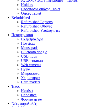
Ανταλλακτικά Smartphones – Tablets
Holders
Προστασία οθόνης Tablet
Θήκες Tablet
Refurbished
Refurbished Laptops
Refurbished Οθόνες
Refurbished Υπολογιστές
Περιφερειακά
Πληκτρολόγια
Ποντίκια
Mousepads
Bluetooth dongle
USB hubs
USB στικάκια
Web cameras
Ηχεία
Μικρόφωνα
Χειριστήρια
Card readers
Ήχος
Headset
Handsfree
Φορητά ηχεία
Νέες παραλαβές