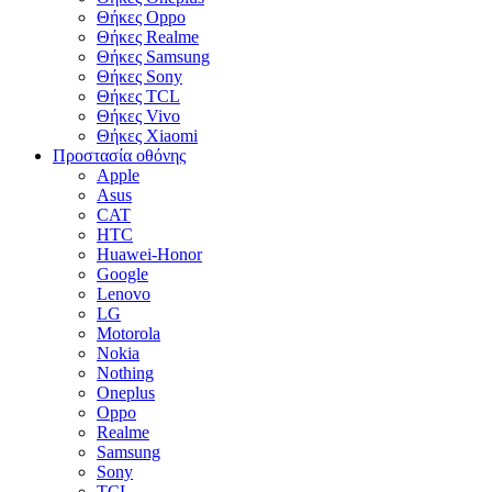
Θήκες Oppo
Θήκες Realme
Θήκες Samsung
Θήκες Sony
Θήκες TCL
Θήκες Vivo
Θήκες Xiaomi
Προστασία οθόνης
Apple
Asus
CAT
HTC
Huawei-Honor
Google
Lenovo
LG
Motorola
Nokia
Nothing
Oneplus
Oppo
Realme
Samsung
Sony
TCL