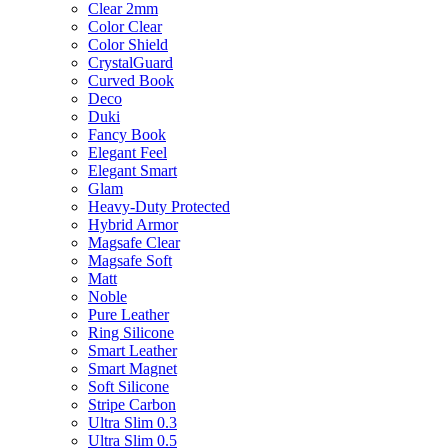
Clear 2mm
Color Clear
Color Shield
CrystalGuard
Curved Book
Deco
Duki
Fancy Book
Elegant Feel
Elegant Smart
Glam
Heavy-Duty Protected
Hybrid Armor
Magsafe Clear
Magsafe Soft
Matt
Noble
Pure Leather
Ring Silicone
Smart Leather
Smart Magnet
Soft Silicone
Stripe Carbon
Ultra Slim 0.3
Ultra Slim 0.5