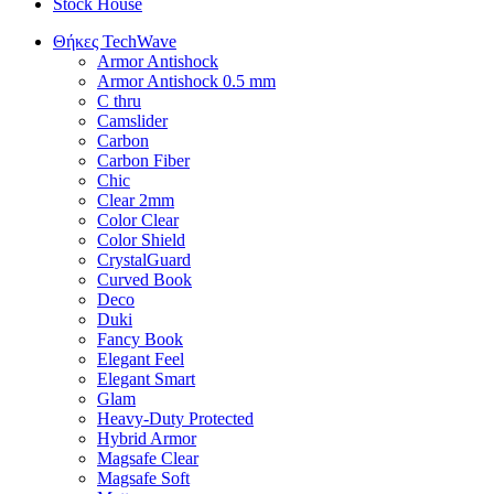
Stock House
Θήκες TechWave
Armor Antishock
Armor Antishock 0.5 mm
C thru
Camslider
Carbon
Carbon Fiber
Chic
Clear 2mm
Color Clear
Color Shield
CrystalGuard
Curved Book
Deco
Duki
Fancy Book
Elegant Feel
Elegant Smart
Glam
Heavy-Duty Protected
Hybrid Armor
Magsafe Clear
Magsafe Soft