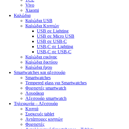
Vivo
Xiaomi
Καλώδια
Καλώδια USB
Καλώδια Κινητών
USB σε Lighting
USB σε Micro USB
USB σε USB-C
USB-C σε Lighting
USB-C σε USB-C
Καλώδια εικόνας
Καλώδια δικτύου
Καλώδια ήχου
Smartwatches και αξεσουάρ
Smartwatches
Tempered glass για Smartwatches
Φορτιστές smartwatch
Λουράκια
Αξεσουάρ smartwatch
Τηλεφωνία – Αξεσουάρ
Κινητά
Συσκευές tablet
Αντάπτορες κινητών
Φορτιστές