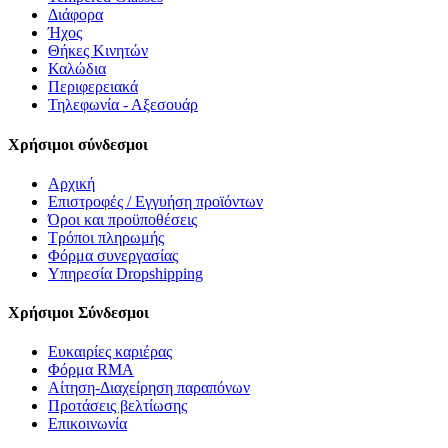
Διάφορα
Ήχος
Θήκες Κινητών
Καλώδια
Περιφερειακά
Τηλεφωνία - Αξεσουάρ
Χρήσιμοι σύνδεσμοι
Αρχική
Επιστροφές / Εγγυήση προϊόντων
Όροι και προϋποθέσεις
Τρόποι πληρωμής
Φόρμα συνεργασίας
Υπηρεσία Dropshipping
Χρήσιμοι Σύνδεσμοι
Ευκαιρίες καριέρας
Φόρμα RMA
Αίτηση-Διαχείρηση παραπόνων
Προτάσεις βελτίωσης
Επικοινωνία