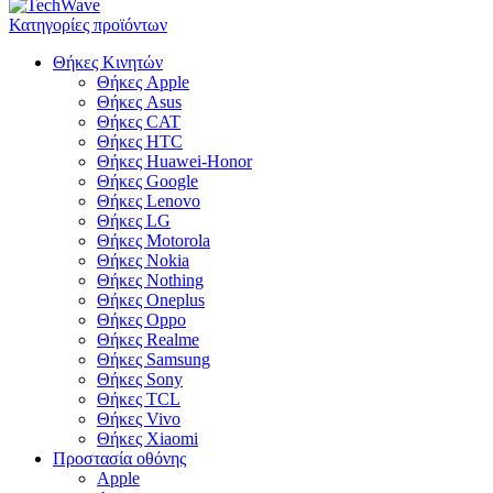
Κατηγορίες προϊόντων
Θήκες Κινητών
Θήκες Apple
Θήκες Asus
Θήκες CAT
Θήκες HTC
Θήκες Huawei-Honor
Θήκες Google
Θήκες Lenovo
Θήκες LG
Θήκες Motorola
Θήκες Nokia
Θήκες Nothing
Θήκες Oneplus
Θήκες Oppo
Θήκες Realme
Θήκες Samsung
Θήκες Sony
Θήκες TCL
Θήκες Vivo
Θήκες Xiaomi
Προστασία οθόνης
Apple