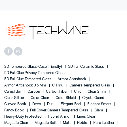
2D Tempered Glass (case Friendly)
5D Full Ceramic Glass
5D Full Glue Privacy Tempered Glass
5D Full Glue Tempered Glass
Armor Antishock
Armor Antishock 0.5 Mm
C Thru
Camera Tempered Glass
Camslider
Carbon
Carbon Fiber
Chic
Clear 2mm
Clear Glitter
Color Clear
Color Shield
CrystalGuard
Curved Book
Deco
Duki
Elegant Feel
Elegant Smart
Fancy Book
Full Cover Camera Tempered Glass
Glam
Heavy-Duty Protected
Hybrid Armor
Lines Clear
Magsafe Clear
Magsafe Soft
Matt
Noble
Pure Leather