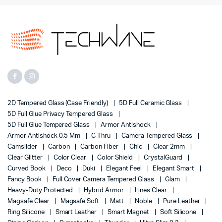
2D Tempered Glass (case Friendly)
5D Full Ceramic Glass
5D Full Glue Privacy Tempered Glass
5D Full Glue Tempered Glass
Armor Antishock
Armor Antishock 0.5 Mm
C Thru
Camera Tempered Glass
Camslider
Carbon
Carbon Fiber
Chic
Clear 2mm
Clear Glitter
Color Clear
Color Shield
CrystalGuard
Curved Book
Deco
Duki
Elegant Feel
Elegant Smart
Fancy Book
Full Cover Camera Tempered Glass
Glam
Heavy-Duty Protected
Hybrid Armor
Lines Clear
Magsafe Clear
Magsafe Soft
Matt
Noble
Pure Leather
Ring Silicone
Smart Leather
Smart Magnet
Soft Silicone