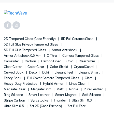
2D Tempered Glass (case Friendly)
5D Full Ceramic Glass
5D Full Glue Privacy Tempered Glass
5D Full Glue Tempered Glass
Armor Antishock
Armor Antishock 0.5 Mm
C Thru
Camera Tempered Glass
Camslider
Carbon
Carbon Fiber
Chic
Clear 2mm
Clear Glitter
Color Clear
Color Shield
CrystalGuard
Curved Book
Deco
Duki
Elegant Feel
Elegant Smart
Fancy Book
Full Cover Camera Tempered Glass
Glam
Heavy-Duty Protected
Hybrid Armor
Lines Clear
Magsafe Clear
Magsafe Soft
Matt
Noble
Pure Leather
Ring Silicone
Smart Leather
Smart Magnet
Soft Silicone
Stripe Carbon
Syncstocks
Thunder
Ultra Slim 0.3
Ultra Slim 0.5
Σετ 2D (case Friendly)
Σετ Full Face