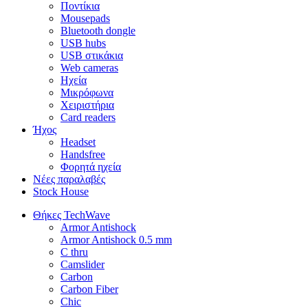
Ποντίκια
Mousepads
Bluetooth dongle
USB hubs
USB στικάκια
Web cameras
Ηχεία
Μικρόφωνα
Χειριστήρια
Card readers
Ήχος
Headset
Handsfree
Φορητά ηχεία
Νέες παραλαβές
Stock House
Θήκες TechWave
Armor Antishock
Armor Antishock 0.5 mm
C thru
Camslider
Carbon
Carbon Fiber
Chic