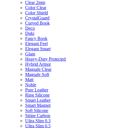
Clear 2mm
Color Clear
Color Shield
CrystalGuard
Curved Book
Deco
Duki
Fancy Book
Elegant Feel
Elegant Smart
Glam
Heavy-Duty Protected
Hybrid Armor
Magsafe Clear
Magsafe Soft
Matt
Noble
Pure Leather
Ring Silicone
Smart Leather
Smart Magnet
Soft Silicone
Stripe Carbon
Ultra Slim 0.3
Ultra Slim 0.5