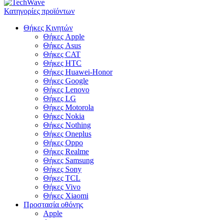
Κατηγορίες προϊόντων
Θήκες Κινητών
Θήκες Apple
Θήκες Asus
Θήκες CAT
Θήκες HTC
Θήκες Huawei-Honor
Θήκες Google
Θήκες Lenovo
Θήκες LG
Θήκες Motorola
Θήκες Nokia
Θήκες Nothing
Θήκες Oneplus
Θήκες Oppo
Θήκες Realme
Θήκες Samsung
Θήκες Sony
Θήκες TCL
Θήκες Vivo
Θήκες Xiaomi
Προστασία οθόνης
Apple