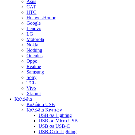
Asus
CAT
HTC
Huawei-Honor
Google
Lenovo
LG
Motorola
Nokia
Nothing
Oneplus
Oppo
Realme
Samsung
Sony
TCL
Vivo
Xiaomi
Καλώδια
Καλώδια USB
Καλώδια Κινητών
USB σε Lighting
USB σε Micro USB
USB σε USB-C
USB-C σε Lighting