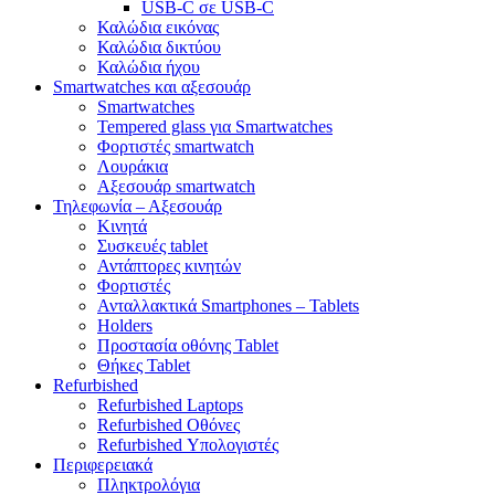
USB-C σε USB-C
Καλώδια εικόνας
Καλώδια δικτύου
Καλώδια ήχου
Smartwatches και αξεσουάρ
Smartwatches
Tempered glass για Smartwatches
Φορτιστές smartwatch
Λουράκια
Αξεσουάρ smartwatch
Τηλεφωνία – Αξεσουάρ
Κινητά
Συσκευές tablet
Αντάπτορες κινητών
Φορτιστές
Ανταλλακτικά Smartphones – Tablets
Holders
Προστασία οθόνης Tablet
Θήκες Tablet
Refurbished
Refurbished Laptops
Refurbished Οθόνες
Refurbished Υπολογιστές
Περιφερειακά
Πληκτρολόγια