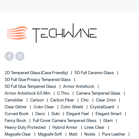
2D Tempered Glass (case Friendly)
5D Full Ceramic Glass
5D Full Glue Privacy Tempered Glass
5D Full Glue Tempered Glass
Armor Antishock
Armor Antishock 0.5 Mm
C Thru
Camera Tempered Glass
Camslider
Carbon
Carbon Fiber
Chic
Clear 2mm
Clear Glitter
Color Clear
Color Shield
CrystalGuard
Curved Book
Deco
Duki
Elegant Feel
Elegant Smart
Fancy Book
Full Cover Camera Tempered Glass
Glam
Heavy-Duty Protected
Hybrid Armor
Lines Clear
Magsafe Clear
Magsafe Soft
Matt
Noble
Pure Leather