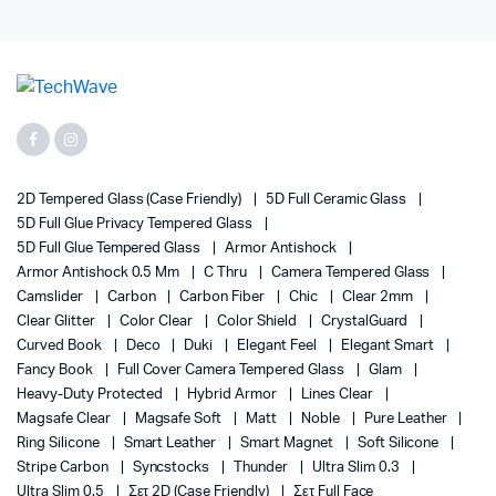
2D Tempered Glass (case Friendly)
5D Full Ceramic Glass
5D Full Glue Privacy Tempered Glass
5D Full Glue Tempered Glass
Armor Antishock
Armor Antishock 0.5 Mm
C Thru
Camera Tempered Glass
Camslider
Carbon
Carbon Fiber
Chic
Clear 2mm
Clear Glitter
Color Clear
Color Shield
CrystalGuard
Curved Book
Deco
Duki
Elegant Feel
Elegant Smart
Fancy Book
Full Cover Camera Tempered Glass
Glam
Heavy-Duty Protected
Hybrid Armor
Lines Clear
Magsafe Clear
Magsafe Soft
Matt
Noble
Pure Leather
Ring Silicone
Smart Leather
Smart Magnet
Soft Silicone
Stripe Carbon
Syncstocks
Thunder
Ultra Slim 0.3
Ultra Slim 0.5
Σετ 2D (case Friendly)
Σετ Full Face