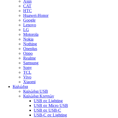
Asus
CAT
HTC
Huawei-Honor
Google
Lenovo
LG
Motorola
Nokia
Nothing
Oneplus
Oppo
Realme
Samsung
Sony
TCL
Vivo
Xiaomi
Καλώδια
Καλώδια USB
Καλώδια Κινητών
USB σε Lighting
USB σε Micro USB
USB σε USB-C
USB-C σε Lighting