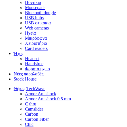
Ποντίκια
Mousepads
Bluetooth dongle
USB hubs
USB στικάκια
Web cameras
Ηχεία
Μικρόφωνα
Χειριστήρια
Card readers
Ήχος
Headset
Handsfree
Φορητά ηχεία
Νέες παραλαβές
Stock House
Θήκες TechWave
Armor Antishock
Armor Antishock 0.5 mm
C thru
Camslider
Carbon
Carbon Fiber
Chic