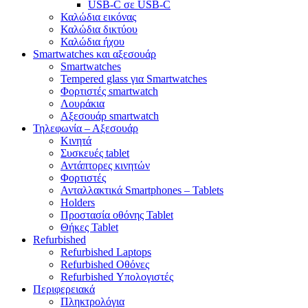
USB-C σε USB-C
Καλώδια εικόνας
Καλώδια δικτύου
Καλώδια ήχου
Smartwatches και αξεσουάρ
Smartwatches
Tempered glass για Smartwatches
Φορτιστές smartwatch
Λουράκια
Αξεσουάρ smartwatch
Τηλεφωνία – Αξεσουάρ
Κινητά
Συσκευές tablet
Αντάπτορες κινητών
Φορτιστές
Ανταλλακτικά Smartphones – Tablets
Holders
Προστασία οθόνης Tablet
Θήκες Tablet
Refurbished
Refurbished Laptops
Refurbished Οθόνες
Refurbished Υπολογιστές
Περιφερειακά
Πληκτρολόγια