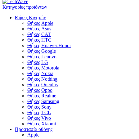
Κατηγορίες προϊόντων
Θήκες Κινητών
Θήκες Apple
Θήκες Asus
Θήκες CAT
Θήκες HTC
Θήκες Huawei-Honor
Θήκες Google
Θήκες Lenovo
Θήκες LG
Θήκες Motorola
Θήκες Nokia
Θήκες Nothing
Θήκες Oneplus
Θήκες Oppo
Θήκες Realme
Θήκες Samsung
Θήκες Sony
Θήκες TCL
Θήκες Vivo
Θήκες Xiaomi
Προστασία οθόνης
Apple