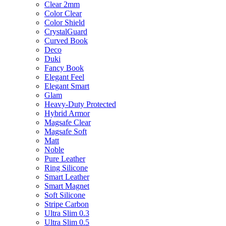
Clear 2mm
Color Clear
Color Shield
CrystalGuard
Curved Book
Deco
Duki
Fancy Book
Elegant Feel
Elegant Smart
Glam
Heavy-Duty Protected
Hybrid Armor
Magsafe Clear
Magsafe Soft
Matt
Noble
Pure Leather
Ring Silicone
Smart Leather
Smart Magnet
Soft Silicone
Stripe Carbon
Ultra Slim 0.3
Ultra Slim 0.5