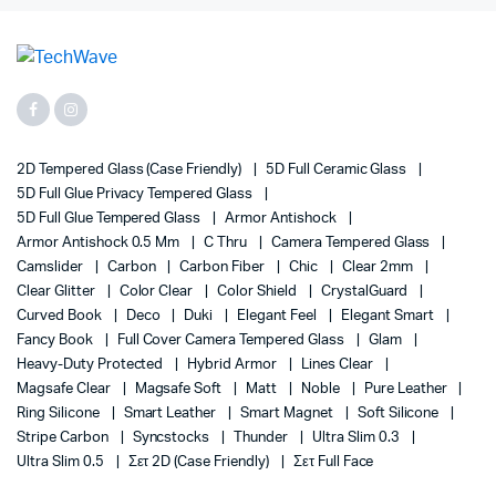
2D Tempered Glass (case Friendly)
5D Full Ceramic Glass
5D Full Glue Privacy Tempered Glass
5D Full Glue Tempered Glass
Armor Antishock
Armor Antishock 0.5 Mm
C Thru
Camera Tempered Glass
Camslider
Carbon
Carbon Fiber
Chic
Clear 2mm
Clear Glitter
Color Clear
Color Shield
CrystalGuard
Curved Book
Deco
Duki
Elegant Feel
Elegant Smart
Fancy Book
Full Cover Camera Tempered Glass
Glam
Heavy-Duty Protected
Hybrid Armor
Lines Clear
Magsafe Clear
Magsafe Soft
Matt
Noble
Pure Leather
Ring Silicone
Smart Leather
Smart Magnet
Soft Silicone
Stripe Carbon
Syncstocks
Thunder
Ultra Slim 0.3
Ultra Slim 0.5
Σετ 2D (case Friendly)
Σετ Full Face