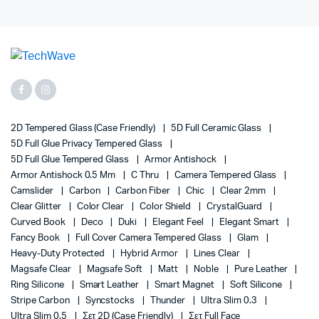
2D Tempered Glass (case Friendly)
5D Full Ceramic Glass
5D Full Glue Privacy Tempered Glass
5D Full Glue Tempered Glass
Armor Antishock
Armor Antishock 0.5 Mm
C Thru
Camera Tempered Glass
Camslider
Carbon
Carbon Fiber
Chic
Clear 2mm
Clear Glitter
Color Clear
Color Shield
CrystalGuard
Curved Book
Deco
Duki
Elegant Feel
Elegant Smart
Fancy Book
Full Cover Camera Tempered Glass
Glam
Heavy-Duty Protected
Hybrid Armor
Lines Clear
Magsafe Clear
Magsafe Soft
Matt
Noble
Pure Leather
Ring Silicone
Smart Leather
Smart Magnet
Soft Silicone
Stripe Carbon
Syncstocks
Thunder
Ultra Slim 0.3
Ultra Slim 0.5
Σετ 2D (case Friendly)
Σετ Full Face