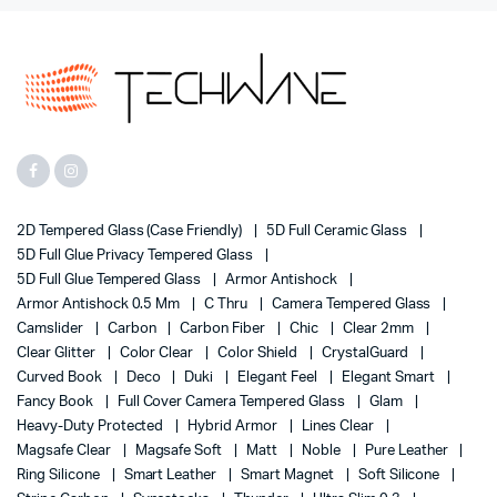
2D Tempered Glass (case Friendly)
5D Full Ceramic Glass
5D Full Glue Privacy Tempered Glass
5D Full Glue Tempered Glass
Armor Antishock
Armor Antishock 0.5 Mm
C Thru
Camera Tempered Glass
Camslider
Carbon
Carbon Fiber
Chic
Clear 2mm
Clear Glitter
Color Clear
Color Shield
CrystalGuard
Curved Book
Deco
Duki
Elegant Feel
Elegant Smart
Fancy Book
Full Cover Camera Tempered Glass
Glam
Heavy-Duty Protected
Hybrid Armor
Lines Clear
Magsafe Clear
Magsafe Soft
Matt
Noble
Pure Leather
Ring Silicone
Smart Leather
Smart Magnet
Soft Silicone