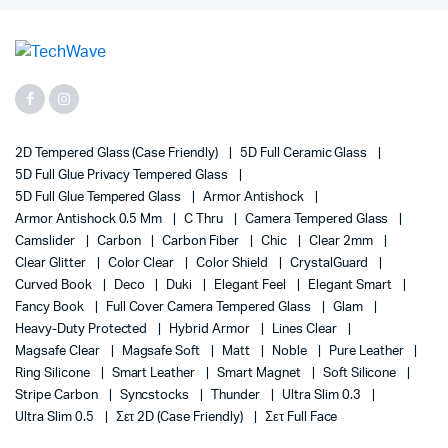
2D Tempered Glass (case Friendly)
5D Full Ceramic Glass
5D Full Glue Privacy Tempered Glass
5D Full Glue Tempered Glass
Armor Antishock
Armor Antishock 0.5 Mm
C Thru
Camera Tempered Glass
Camslider
Carbon
Carbon Fiber
Chic
Clear 2mm
Clear Glitter
Color Clear
Color Shield
CrystalGuard
Curved Book
Deco
Duki
Elegant Feel
Elegant Smart
Fancy Book
Full Cover Camera Tempered Glass
Glam
Heavy-Duty Protected
Hybrid Armor
Lines Clear
Magsafe Clear
Magsafe Soft
Matt
Noble
Pure Leather
Ring Silicone
Smart Leather
Smart Magnet
Soft Silicone
Stripe Carbon
Syncstocks
Thunder
Ultra Slim 0.3
Ultra Slim 0.5
Σετ 2D (case Friendly)
Σετ Full Face