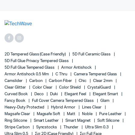
2D Tempered Glass (case Friendly)
5D Full Ceramic Glass
5D Full Glue Privacy Tempered Glass
5D Full Glue Tempered Glass
Armor Antishock
Armor Antishock 0.5 Mm
C Thru
Camera Tempered Glass
Camslider
Carbon
Carbon Fiber
Chic
Clear 2mm
Clear Glitter
Color Clear
Color Shield
CrystalGuard
Curved Book
Deco
Duki
Elegant Feel
Elegant Smart
Fancy Book
Full Cover Camera Tempered Glass
Glam
Heavy-Duty Protected
Hybrid Armor
Lines Clear
Magsafe Clear
Magsafe Soft
Matt
Noble
Pure Leather
Ring Silicone
Smart Leather
Smart Magnet
Soft Silicone
Stripe Carbon
Syncstocks
Thunder
Ultra Slim 0.3
Ultra Slim 0.5
Σετ 2D (case Friendly)
Σετ Full Face