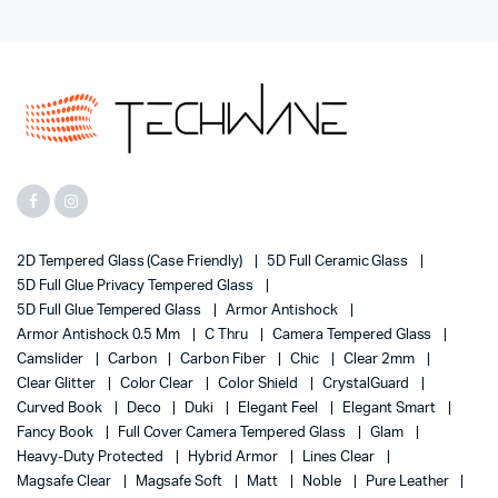
2D Tempered Glass (case Friendly)
5D Full Ceramic Glass
5D Full Glue Privacy Tempered Glass
5D Full Glue Tempered Glass
Armor Antishock
Armor Antishock 0.5 Mm
C Thru
Camera Tempered Glass
Camslider
Carbon
Carbon Fiber
Chic
Clear 2mm
Clear Glitter
Color Clear
Color Shield
CrystalGuard
Curved Book
Deco
Duki
Elegant Feel
Elegant Smart
Fancy Book
Full Cover Camera Tempered Glass
Glam
Heavy-Duty Protected
Hybrid Armor
Lines Clear
Magsafe Clear
Magsafe Soft
Matt
Noble
Pure Leather