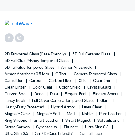
2D Tempered Glass (case Friendly)
5D Full Ceramic Glass
5D Full Glue Privacy Tempered Glass
5D Full Glue Tempered Glass
Armor Antishock
Armor Antishock 0.5 Mm
C Thru
Camera Tempered Glass
Camslider
Carbon
Carbon Fiber
Chic
Clear 2mm
Clear Glitter
Color Clear
Color Shield
CrystalGuard
Curved Book
Deco
Duki
Elegant Feel
Elegant Smart
Fancy Book
Full Cover Camera Tempered Glass
Glam
Heavy-Duty Protected
Hybrid Armor
Lines Clear
Magsafe Clear
Magsafe Soft
Matt
Noble
Pure Leather
Ring Silicone
Smart Leather
Smart Magnet
Soft Silicone
Stripe Carbon
Syncstocks
Thunder
Ultra Slim 0.3
Ultra Slim 0.5
Σετ 2D (case Friendly)
Σετ Full Face