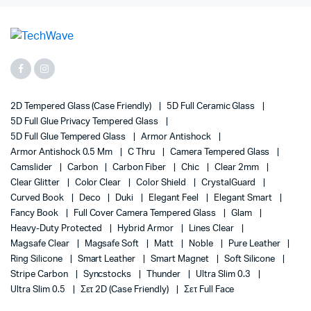
2D Tempered Glass (case Friendly)
5D Full Ceramic Glass
5D Full Glue Privacy Tempered Glass
5D Full Glue Tempered Glass
Armor Antishock
Armor Antishock 0.5 Mm
C Thru
Camera Tempered Glass
Camslider
Carbon
Carbon Fiber
Chic
Clear 2mm
Clear Glitter
Color Clear
Color Shield
CrystalGuard
Curved Book
Deco
Duki
Elegant Feel
Elegant Smart
Fancy Book
Full Cover Camera Tempered Glass
Glam
Heavy-Duty Protected
Hybrid Armor
Lines Clear
Magsafe Clear
Magsafe Soft
Matt
Noble
Pure Leather
Ring Silicone
Smart Leather
Smart Magnet
Soft Silicone
Stripe Carbon
Syncstocks
Thunder
Ultra Slim 0.3
Ultra Slim 0.5
Σετ 2D (case Friendly)
Σετ Full Face