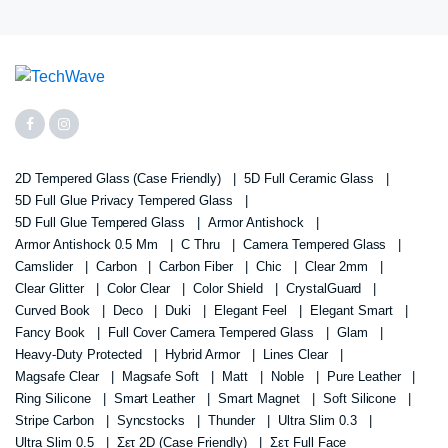
2D Tempered Glass (case Friendly)
5D Full Ceramic Glass
5D Full Glue Privacy Tempered Glass
5D Full Glue Tempered Glass
Armor Antishock
Armor Antishock 0.5 Mm
C Thru
Camera Tempered Glass
Camslider
Carbon
Carbon Fiber
Chic
Clear 2mm
Clear Glitter
Color Clear
Color Shield
CrystalGuard
Curved Book
Deco
Duki
Elegant Feel
Elegant Smart
Fancy Book
Full Cover Camera Tempered Glass
Glam
Heavy-Duty Protected
Hybrid Armor
Lines Clear
Magsafe Clear
Magsafe Soft
Matt
Noble
Pure Leather
Ring Silicone
Smart Leather
Smart Magnet
Soft Silicone
Stripe Carbon
Syncstocks
Thunder
Ultra Slim 0.3
Ultra Slim 0.5
Σετ 2D (case Friendly)
Σετ Full Face