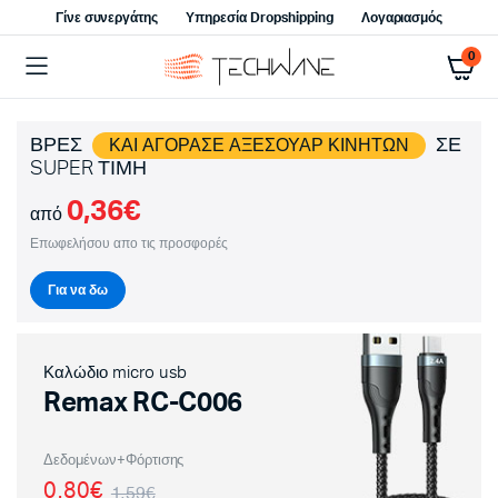
Γίνε συνεργάτης
Υπηρεσία Dropshipping
Λογαριασμός
0
ΒΡΕΣ
ΣΕ
ΚΑΙ ΑΓΟΡΑΣΕ ΑΞΕΣΟΥΑΡ ΚΙΝΗΤΩΝ
SUPER ΤΙΜΗ
0,36€
από
Επωφελήσου απο τις προσφορές
Για να δω
Καλώδιο micro usb
Remax RC-C006
Δεδομένων+Φόρτισης
0,80€
1,59€