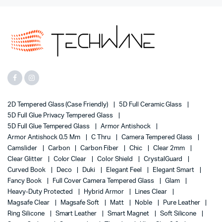
2D Tempered Glass (case Friendly)
5D Full Ceramic Glass
5D Full Glue Privacy Tempered Glass
5D Full Glue Tempered Glass
Armor Antishock
Armor Antishock 0.5 Mm
C Thru
Camera Tempered Glass
Camslider
Carbon
Carbon Fiber
Chic
Clear 2mm
Clear Glitter
Color Clear
Color Shield
CrystalGuard
Curved Book
Deco
Duki
Elegant Feel
Elegant Smart
Fancy Book
Full Cover Camera Tempered Glass
Glam
Heavy-Duty Protected
Hybrid Armor
Lines Clear
Magsafe Clear
Magsafe Soft
Matt
Noble
Pure Leather
Ring Silicone
Smart Leather
Smart Magnet
Soft Silicone