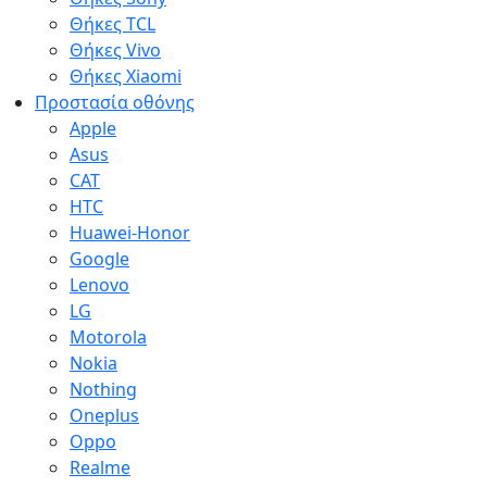
Θήκες TCL
Θήκες Vivo
Θήκες Xiaomi
Προστασία οθόνης
Apple
Asus
CAT
HTC
Huawei-Honor
Google
Lenovo
LG
Motorola
Nokia
Nothing
Oneplus
Oppo
Realme