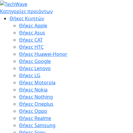
Κατηγορίες προϊόντων
Θήκες Κινητών
Θήκες Apple
Θήκες Asus
Θήκες CAT
Θήκες HTC
Θήκες Huawei-Honor
Θήκες Google
Θήκες Lenovo
Θήκες LG
Θήκες Motorola
Θήκες Nokia
Θήκες Nothing
Θήκες Oneplus
Θήκες Oppo
Θήκες Realme
Θήκες Samsung
Θήκες Sony