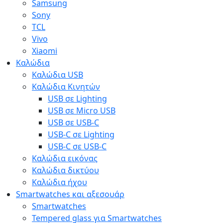
Samsung
Sony
TCL
Vivo
Xiaomi
Καλώδια
Καλώδια USB
Καλώδια Κινητών
USB σε Lighting
USB σε Micro USB
USB σε USB-C
USB-C σε Lighting
USB-C σε USB-C
Καλώδια εικόνας
Καλώδια δικτύου
Καλώδια ήχου
Smartwatches και αξεσουάρ
Smartwatches
Tempered glass για Smartwatches