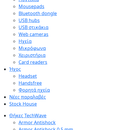
Mousepads
Bluetooth dongle
USB hubs
USB στικάκια
Web cameras
Ηχεία
Μικρόφωνα
Χειριστήρια
Card readers
Ήχος
Headset
Handsfree
Φορητά ηχεία
Νέες παραλαβές
Stock House
Θήκες TechWave
Armor Antishock
Armor Antishock 0.5 mm