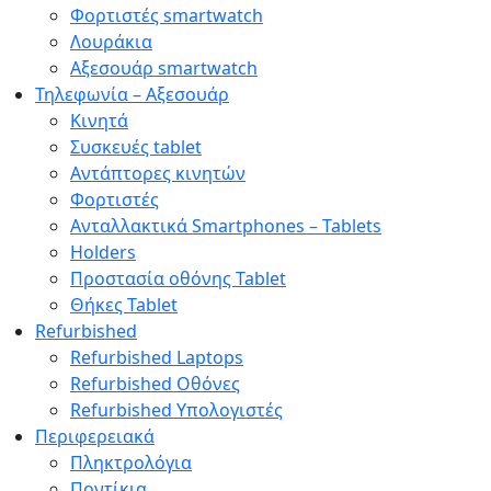
Φορτιστές smartwatch
Λουράκια
Αξεσουάρ smartwatch
Τηλεφωνία – Αξεσουάρ
Κινητά
Συσκευές tablet
Αντάπτορες κινητών
Φορτιστές
Ανταλλακτικά Smartphones – Tablets
Holders
Προστασία οθόνης Tablet
Θήκες Tablet
Refurbished
Refurbished Laptops
Refurbished Οθόνες
Refurbished Υπολογιστές
Περιφερειακά
Πληκτρολόγια
Ποντίκια