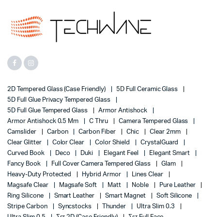
2D Tempered Glass (case Friendly)
5D Full Ceramic Glass
5D Full Glue Privacy Tempered Glass
5D Full Glue Tempered Glass
Armor Antishock
Armor Antishock 0.5 Mm
C Thru
Camera Tempered Glass
Camslider
Carbon
Carbon Fiber
Chic
Clear 2mm
Clear Glitter
Color Clear
Color Shield
CrystalGuard
Curved Book
Deco
Duki
Elegant Feel
Elegant Smart
Fancy Book
Full Cover Camera Tempered Glass
Glam
Heavy-Duty Protected
Hybrid Armor
Lines Clear
Magsafe Clear
Magsafe Soft
Matt
Noble
Pure Leather
Ring Silicone
Smart Leather
Smart Magnet
Soft Silicone
Stripe Carbon
Syncstocks
Thunder
Ultra Slim 0.3