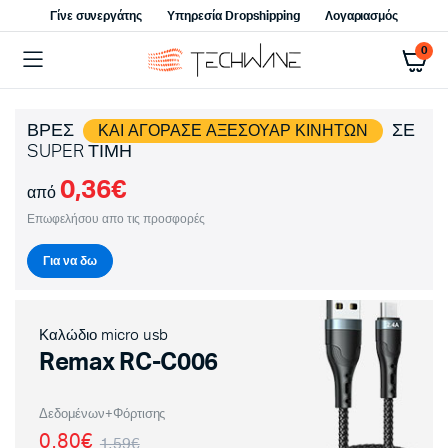
Γίνε συνεργάτης
Υπηρεσία Dropshipping
Λογαριασμός
0
ΒΡΕΣ
ΣΕ
ΚΑΙ ΑΓΟΡΑΣΕ ΑΞΕΣΟΥΑΡ ΚΙΝΗΤΩΝ
SUPER ΤΙΜΗ
0,36€
από
Επωφελήσου απο τις προσφορές
Για να δω
Καλώδιο micro usb
Remax RC-C006
Δεδομένων+Φόρτισης
0,80€
1,59€