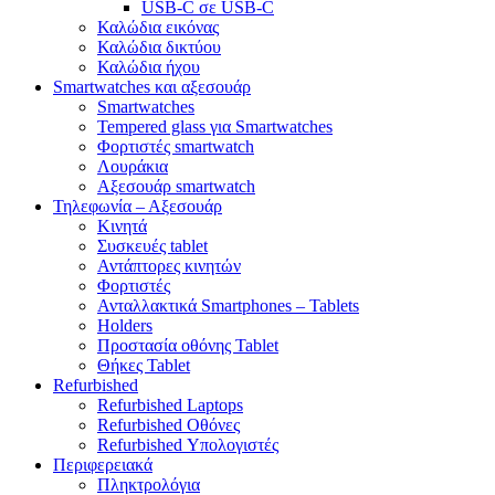
USB-C σε USB-C
Καλώδια εικόνας
Καλώδια δικτύου
Καλώδια ήχου
Smartwatches και αξεσουάρ
Smartwatches
Tempered glass για Smartwatches
Φορτιστές smartwatch
Λουράκια
Αξεσουάρ smartwatch
Τηλεφωνία – Αξεσουάρ
Κινητά
Συσκευές tablet
Αντάπτορες κινητών
Φορτιστές
Ανταλλακτικά Smartphones – Tablets
Holders
Προστασία οθόνης Tablet
Θήκες Tablet
Refurbished
Refurbished Laptops
Refurbished Οθόνες
Refurbished Υπολογιστές
Περιφερειακά
Πληκτρολόγια