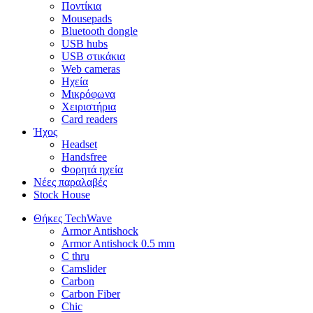
Ποντίκια
Mousepads
Bluetooth dongle
USB hubs
USB στικάκια
Web cameras
Ηχεία
Μικρόφωνα
Χειριστήρια
Card readers
Ήχος
Headset
Handsfree
Φορητά ηχεία
Νέες παραλαβές
Stock House
Θήκες TechWave
Armor Antishock
Armor Antishock 0.5 mm
C thru
Camslider
Carbon
Carbon Fiber
Chic