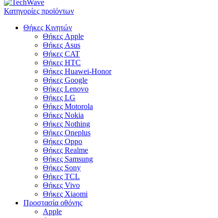
Κατηγορίες προϊόντων
Θήκες Κινητών
Θήκες Apple
Θήκες Asus
Θήκες CAT
Θήκες HTC
Θήκες Huawei-Honor
Θήκες Google
Θήκες Lenovo
Θήκες LG
Θήκες Motorola
Θήκες Nokia
Θήκες Nothing
Θήκες Oneplus
Θήκες Oppo
Θήκες Realme
Θήκες Samsung
Θήκες Sony
Θήκες TCL
Θήκες Vivo
Θήκες Xiaomi
Προστασία οθόνης
Apple