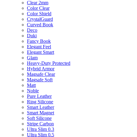
Clear 2mm
Color Clear
Color Shield
CrystalGuard
Curved Book
Deco
Duki
Fancy Book
Elegant Feel
Elegant Smart
Glam
Heavy-Duty Protected
Hybrid Armor
Magsafe Clear
Magsafe Soft
Matt
Noble
Pure Leather
Ring Silicone
Smart Leather
Smart Magnet
Soft Silicone
Stripe Carbon
Ultra Slim 0.3
Ultra Slim 0.5