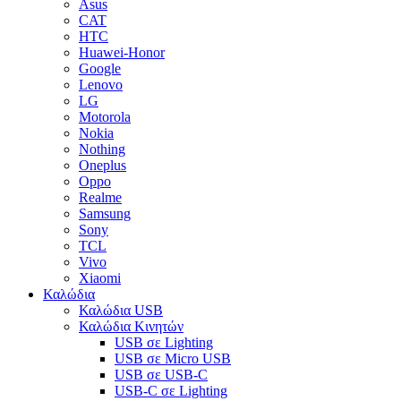
Asus
CAT
HTC
Huawei-Honor
Google
Lenovo
LG
Motorola
Nokia
Nothing
Oneplus
Oppo
Realme
Samsung
Sony
TCL
Vivo
Xiaomi
Καλώδια
Καλώδια USB
Καλώδια Κινητών
USB σε Lighting
USB σε Micro USB
USB σε USB-C
USB-C σε Lighting